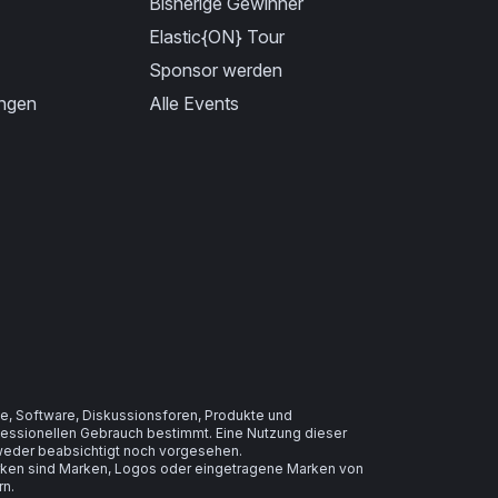
Bisherige Gewinner
Elastic{ON} Tour
Sponsor werden
ungen
Alle Events
e, Software, Diskussionsforen, Produkte und
ofessionellen Gebrauch bestimmt. Eine Nutzung dieser
t weder beabsichtigt noch vorgesehen.
arken sind Marken, Logos oder eingetragene Marken von
rn.