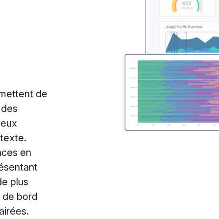
rmettent de
 des
ieux
texte.
aces en
résentant
de plus
x de bord
airées.