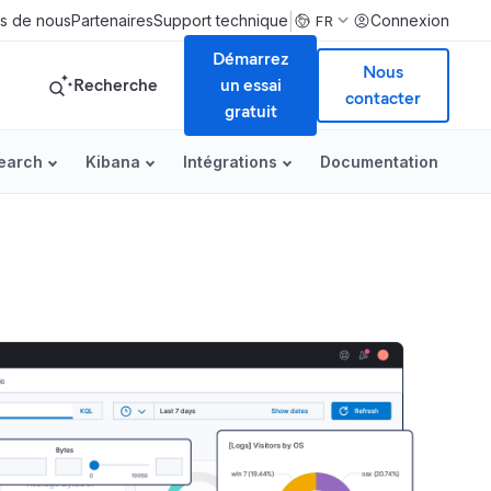
|
s de nous
Partenaires
Support technique
Connexion
FR
Démarrez
Nous
Recherche
un essai
contacter
gratuit
search
Kibana
Intégrations
Documentation