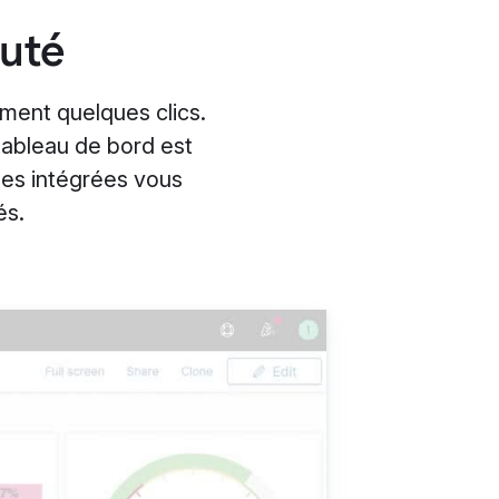
auté
ment quelques clics.
tableau de bord est
des intégrées vous
és.