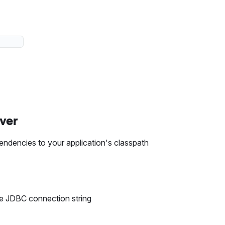
ver
endencies to your application's classpath
he JDBC connection string