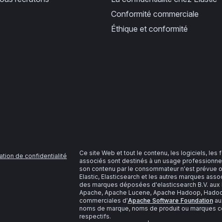
Conformité commerciale
Éthique et conformité
Ce site Web et tout le contenu, les logiciels, les
ation de confidentialité
associés sont destinés à un usage professionnel
son contenu par le consommateur n'est prévue o
Elastic, Elasticsearch et les autres marques as
des marques déposées d'elasticsearch B.V. aux É
Apache, Apache Lucene, Apache Hadoop, Hadoop,
commerciales d'
Apache Software Foundation
aux
noms de marque, noms de produit ou marques com
respectifs.