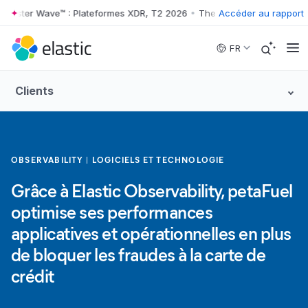
ester Wave™ : Plateformes XDR, T2 2026
•
The Forrester Wave™ : Plate
Accéder au rapport
Skip to main content
FR
Clients
OBSERVABILITY
LOGICIELS ET TECHNOLOGIE
Grâce à Elastic Observability, petaFuel
optimise ses performances
applicatives et opérationnelles en plus
de bloquer les fraudes à la carte de
crédit