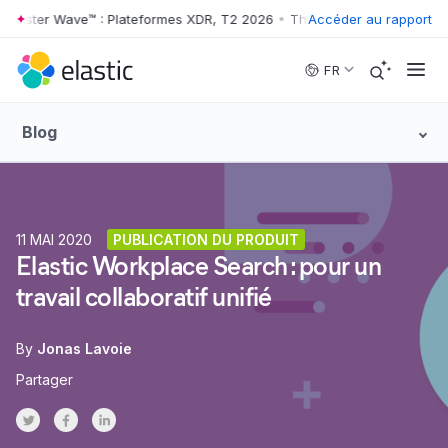
rrester Wave™ : Plateformes XDR, T2 2026
•
The Forrester Wave™ : Pla
Accéder au rapport
Skip to main content
FR
Blog
11 MAI 2020
PUBLICATION DU PRODUIT
Elastic Workplace Search : pour un
travail collaboratif unifié
By
Jonas Lavoie
Partager
Share on Twitter
Share on Facebook
Share on LinkedInr