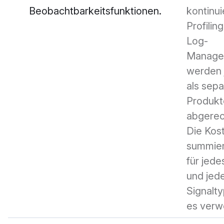
Beobachtbarkeitsfunktionen.
kontinui
Profilin
Log-
Manage
werden 
als sepa
Produkt
abgerec
Die Kos
summier
für jed
und jed
Signalty
es verw