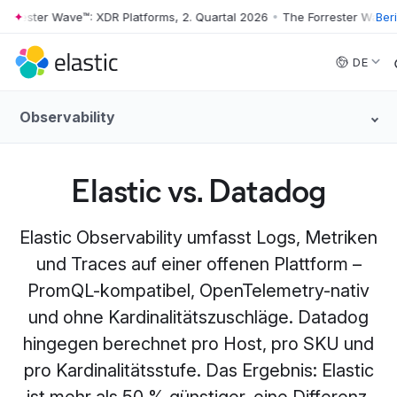
ster Wave™: XDR Platforms, 2. Quartal 2026
•
The Forrester Wave™: XDR
Ber
Skip to main content
DE
Observability
Elastic vs. Datadog
Elastic Observability umfasst Logs, Metriken
und Traces auf einer offenen Plattform –
PromQL-kompatibel, OpenTelemetry-nativ
und ohne Kardinalitätszuschläge. Datadog
hingegen berechnet pro Host, pro SKU und
pro Kardinalitätsstufe. Das Ergebnis: Elastic