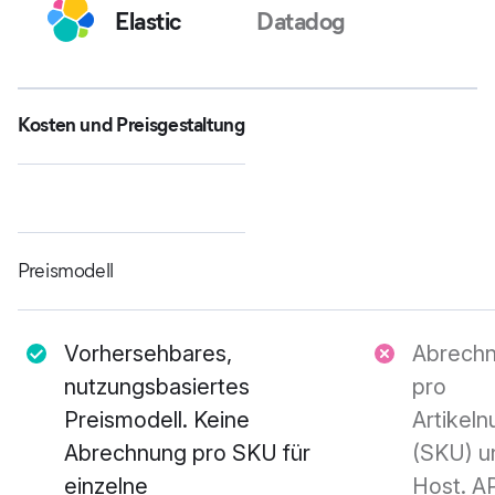
Elastic
Datadog
Kosten und Preisgestaltung
Preismodell
Vorhersehbares,
Abrech
nutzungsbasiertes
pro
Preismodell. Keine
Artikel
Abrechnung pro SKU für
(SKU) u
einzelne
Host. A