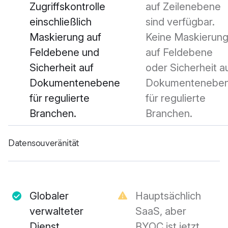
Zugriffskontrolle
auf Zeilenebene
einschließlich
sind verfügbar.
Maskierung auf
Keine Maskierun
Feldebene und
auf Feldebene
Sicherheit auf
oder Sicherheit a
Dokumentenebene
Dokumentenebe
für regulierte
für regulierte
Branchen.
Branchen.
Datensouveränität
Globaler
Hauptsächlich
verwalteter
SaaS, aber
Dienst,
BYOC ist jetzt