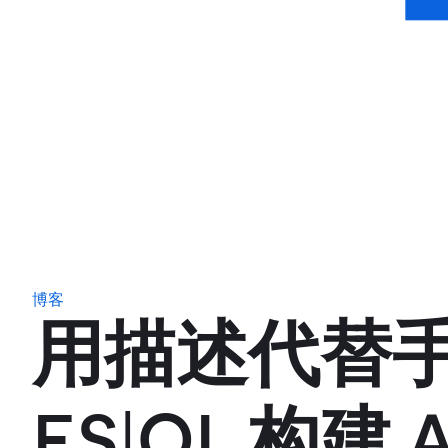
博客
用描述代替手
ES|QL 构建 