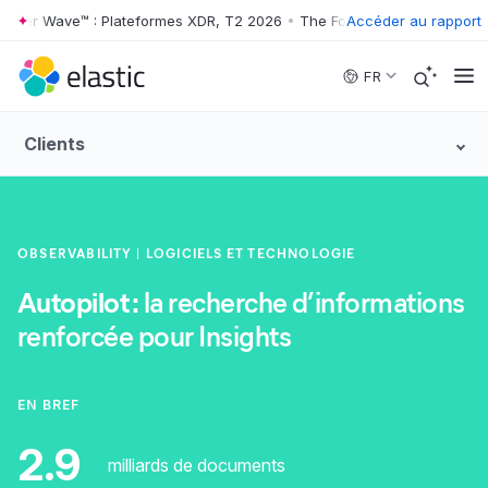
ter Wave™ : Plateformes XDR, T2 2026
•
The Forrester Wave™ : Platefo
Accéder au rapport
Skip to main content
FR
Clients
OBSERVABILITY
LOGICIELS ET TECHNOLOGIE
Autopilot :
la recherche d’informations
renforcée pour Insights
EN BREF
2.9
milliards de documents