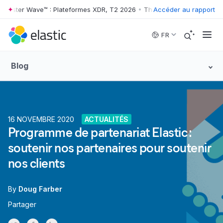
rrester Wave™ : Plateformes XDR, T2 2026
•
The Forrester Wave™ : Pl
Accéder au rapport
Skip to main content
FR
Blog
16 NOVEMBRE 2020
ACTUALITÉS
Programme de partenariat Elastic :
soutenir nos partenaires pour soutenir
nos clients
By
Doug Farber
Partager