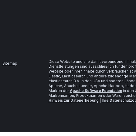
Diese Website und alle damit verbundenen Inhalt
Sitemap
Dienstleistungen sind ausschließlich für den pr
Website oder ihrer Inhalte durch Verbraucher is
Elastic, Elasticsearch und andere zugehörige M
elasticsearch B.V. in den USA und anderen Lände
Apache, Apache Lucene, Apache Hadoop, Hadoop
Marken der
Apache Software Foundation
in den 
Markennamen, Produktnamen oder Warenzeichen s
Hinweis zur Datenerhebung
|
Ihre Datenschutzo