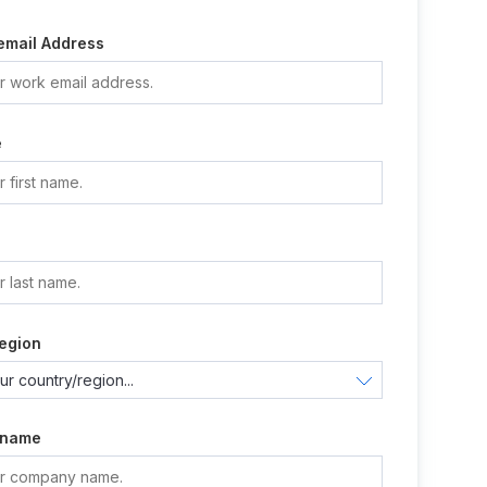
email Address
e
e
egion
 name