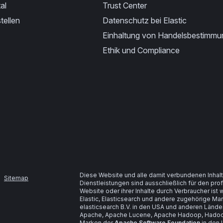
al
Trust Center
tellen
Datenschutz bei Elastic
Einhaltung von Handelsbestimm
Ethik und Compliance
Diese Website und alle damit verbundenen Inhalt
Sitemap
Dienstleistungen sind ausschließlich für den pr
Website oder ihrer Inhalte durch Verbraucher is
Elastic, Elasticsearch und andere zugehörige M
elasticsearch B.V. in den USA und anderen Lände
Apache, Apache Lucene, Apache Hadoop, Hadoop
Marken der
Apache Software Foundation
in den 