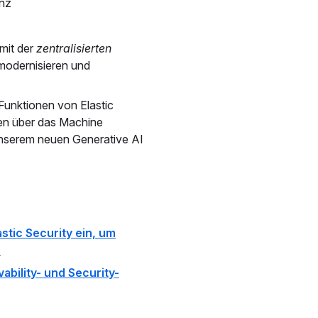
enz
 mit der
zentralisierten
 modernisieren und
-Funktionen von Elastic
en über das Machine
unserem neuen Generative AI
astic Security ein, um
n
ability- und Security-