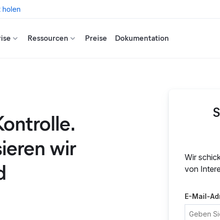
t holen
ise
Ressourcen
Preise
Dokumentation
S
ontrolle.
eren wir
Wir schic
d
von Inter
E-Mail-Ad