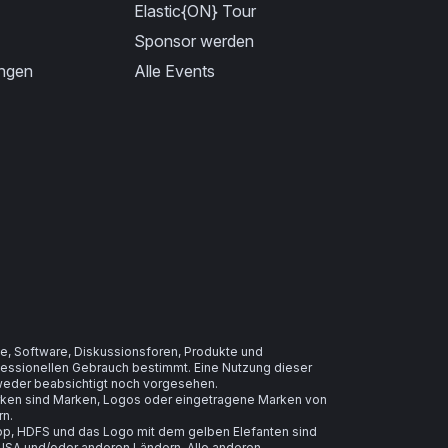
Elastic{ON} Tour
Sponsor werden
ungen
Alle Events
e, Software, Diskussionsforen, Produkte und
ofessionellen Gebrauch bestimmt. Eine Nutzung dieser
t weder beabsichtigt noch vorgesehen.
arken sind Marken, Logos oder eingetragene Marken von
rn.
, HDFS und das Logo mit dem gelben Elefanten sind
USA und/oder anderen Ländern. Alle anderen