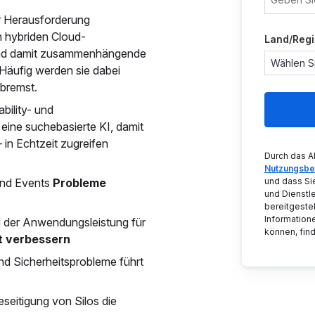
r Herausforderung
 hybriden Cloud-
Land/Reg
nd damit zusammenhängende
Häufig werden sie dabei
ebremst.
bility- und
t eine suchebasierte KI, damit
 in Echtzeit zugreifen
Durch das A
Nutzungsbe
und Events
Probleme
und dass Si
und Dienstl
bereitgeste
Informatione
 der Anwendungsleistung für
können, find
t verbessern
 Sicherheitsprobleme führt
seitigung von Silos die