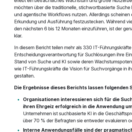
erlebt ein beträchtliches Wachstum und große Nutzerbe
möchten über die traditionelle, stichwortbasierte Such
und agentische Workflows nutzen. Allerdings scheine
Erkundung und Ausführung festzustecken. Während viel
den nächsten 6 bis 12 Monaten einzuführen, ist der ge
klar.
In diesem Bericht teilen mehr als 330 IT-Führungskräfte
Entscheidungsverantwortung für Suchlösungen ihre Ei
Stand von Suche und KI sowie deren Wachstumspotenzia
wie IT-Führungskräfte die Vision für Suchvorgänge in i
gestalten.
Die Ergebnisse dieses Berichts lassen folgenden 
Organisationen interessieren sich für die Such
ihren Ehrgeiz erfolgreich in die Anwendung um
Unternehmen ist suchbasierte KI in die Geschäftspr
über 70 % der Befragten sie entweder evaluieren o
Interne Anwendungsfälle sind der pragmatisc