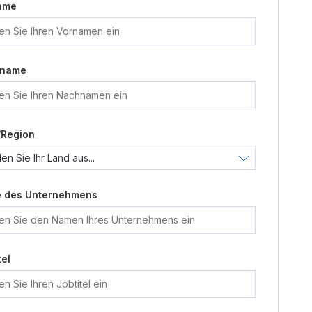
ame
name
/Region
 des Unternehmens
tel