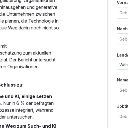
geisterung. Organisationen
Vorn
e hinausgehen und generative
n die Unternehmen zwischen
e planen, die Technologie in
naue Weg dahin noch nicht so
Nach
 mit
nschätzung zum aktuellen
Land
l. Der Bericht untersucht,
hren Organisationen
Name
Schluss zu:
e und KI, einige setzen
.
Nur in 6 % der befragten
Jobti
ozesse integriert, während
der untersuchen.
he Weg zum Such- und KI-