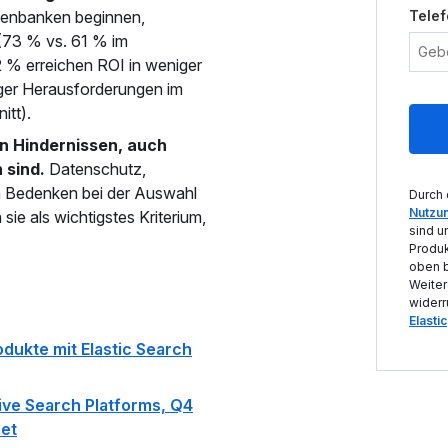
atenbanken beginnen,
Tele
(73 % vs. 61 % im
2 % erreichen ROI in weniger
iger Herausforderungen im
tt).
en Hindernissen, auch
 sind.
Datenschutz,
en Bedenken bei der Auswahl
Durch 
Nutzu
e als wichtigstes Kriterium,
sind u
Produk
oben b
Weiter
widerr
Elastic
dukte mit Elastic Search
ive Search Platforms, Q4
et