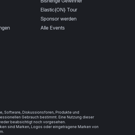
Bisherige Gewinner
Elastic{ON} Tour
Sponsor werden
ungen
Alle Events
e, Software, Diskussionsforen, Produkte und
ofessionellen Gebrauch bestimmt. Eine Nutzung dieser
t weder beabsichtigt noch vorgesehen.
arken sind Marken, Logos oder eingetragene Marken von
rn.