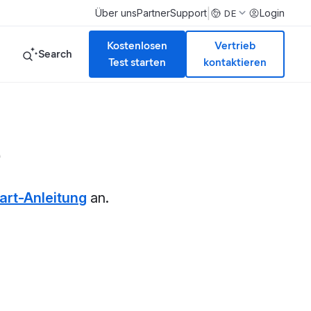
|
Über uns
Partner
Support
Login
DE
Kostenlosen
Vertrieb
Search
Test starten
kontaktieren
e
art-Anleitung
an.