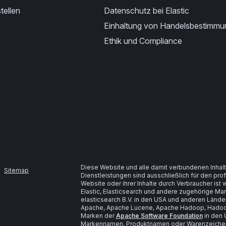
tellen
Datenschutz bei Elastic
Einhaltung von Handelsbestimm
Ethik und Compliance
Diese Website und alle damit verbundenen Inhalt
Sitemap
Dienstleistungen sind ausschließlich für den pr
Website oder ihrer Inhalte durch Verbraucher is
Elastic, Elasticsearch und andere zugehörige M
elasticsearch B.V. in den USA und anderen Lände
Apache, Apache Lucene, Apache Hadoop, Hadoop
Marken der
Apache Software Foundation
in den 
Markennamen, Produktnamen oder Warenzeichen s