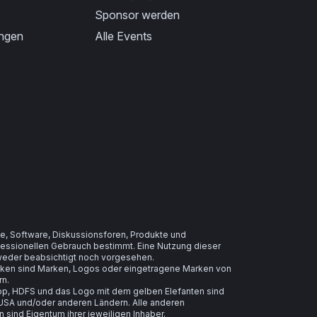
Sponsor werden
ungen
Alle Events
e, Software, Diskussionsforen, Produkte und
ofessionellen Gebrauch bestimmt. Eine Nutzung dieser
t weder beabsichtigt noch vorgesehen.
arken sind Marken, Logos oder eingetragene Marken von
rn.
, HDFS und das Logo mit dem gelben Elefanten sind
USA und/oder anderen Ländern. Alle anderen
ind Eigentum ihrer jeweiligen Inhaber.