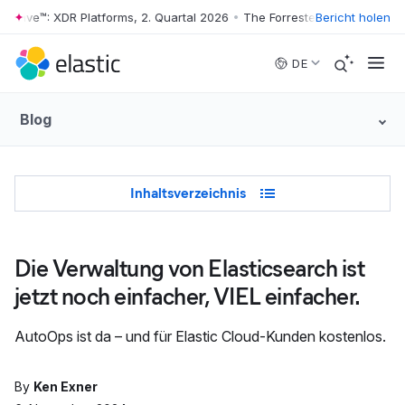
 Wave™: XDR Platforms, 2. Quartal 2026
•
The Forrester Wave™: XDR Plat
Bericht holen
Skip to main content
DE
Blog
Table of Contents
Inhaltsverzeichnis
Die Verwaltung von Elasticsearch ist
jetzt noch einfacher, VIEL einfacher.
AutoOps ist da – und für Elastic Cloud-Kunden kostenlos.
By
Ken Exner