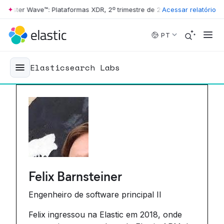
ster Wave™: Plataformas XDR, 2º trimestre de 2026
•
Acessar relatório
The Forrester Wav
Skip to main content
PT
Elasticsearch Labs
Felix Barnsteiner
Engenheiro de software principal II
Felix ingressou na Elastic em 2018, onde