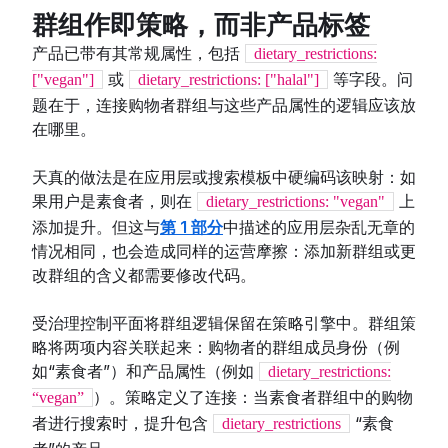
群组作即策略，而非产品标签
产品已带有其常规属性，包括
dietary_restrictions:
或
等字段。问
["vegan"]
dietary_restrictions: ["halal"]
题在于，连接购物者群组与这些产品属性的逻辑应该放
在哪里。
天真的做法是在应用层或搜索模板中硬编码该映射：如
果用户是素食者，则在
上
dietary_restrictions: "vegan"
添加提升。但这与
第 1 部分
中描述的应用层杂乱无章的
情况相同，也会造成同样的运营摩擦：添加新群组或更
改群组的含义都需要修改代码。
受治理控制平面将群组逻辑保留在策略引擎中。群组策
略将两项内容关联起来：购物者的群组成员身份（例
如“素食者”）和产品属性（例如
dietary_restrictions:
）。策略定义了连接：当素食者群组中的购物
“vegan”
者进行搜索时，提升包含
“素食
dietary_restrictions