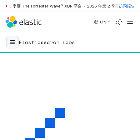
 季度 The Forrester Wave™ XDR 平台
•
2026 年第 2 季度 The Forrester
访问报告
Skip to main content
CN
Elasticsearch Labs