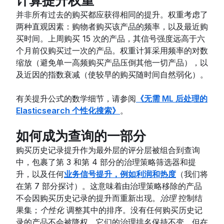
计算提升权重
并非所有过去的购买都应获得相同的提升。权重考虑了
两种直观因素：购物者购买该产品的频率，以及最近购
买时间。上周购买 15 次的产品，其信号强度远高于六
个月前仅购买过一次的产品。权重计算采用频率的对数
缩放（避免单一高频购买产品压倒其他一切产品），以
及近因的指数衰减（使较早的购买随时间自然弱化）。
有关提升公式的数学细节，请参阅
《无需 ML 后处理的
Elasticsearch 个性化搜索》
。
如何成为查询的一部分
购买历史记录提升作为最外层的评分层被组合到查询
中，包裹了第 3 和第 4 部分的治理策略筛选器和提
升，以及任何
业务信号提升，例如利润和热度
（我们将
在第 7 部分探讨）。这意味着由治理策略移除的产品
不会因购买历史记录的提升而重新出现。
治理
控制结
果集；
个性化
调整其中的排序。没有任何购买历史记
录的产品不会被降权。它们的治理排名保持不变，但在