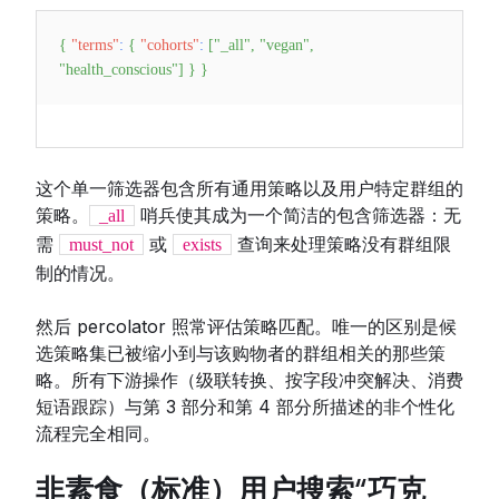
{
"terms"
:
{
"cohorts"
:
[
"_all"
,
"vegan"
,
"health_conscious"
]
}
}
这个单一筛选器包含所有通用策略以及用户特定群组的
策略。
哨兵使其成为一个简洁的包含筛选器：无
_all
需
或
查询来处理策略没有群组限
must_not
exists
制的情况。
然后 percolator 照常评估策略匹配。唯一的区别是候
选策略集已被缩小到与该购物者的群组相关的那些策
略。所有下游操作（级联转换、按字段冲突解决、消费
短语跟踪）与第 3 部分和第 4 部分所描述的非个性化
流程完全相同。
非素食（标准）用户搜索“巧克