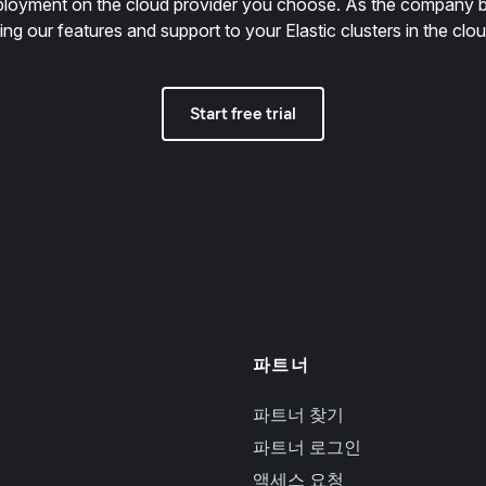
deployment on the cloud provider you choose. As the company 
ring our features and support to your Elastic clusters in the clou
Start free trial
파트너
파트너 찾기
파트너 로그인
액세스 요청