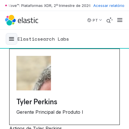
Wave™: Plataformas XDR, 2º trimestre de 2026
•
The Forrester Wave™: 
Acessar relatório
Skip to main content
PT
Elasticsearch Labs
Tyler Perkins
Gerente Principal de Produto I
Artigos de Tyler Perkins