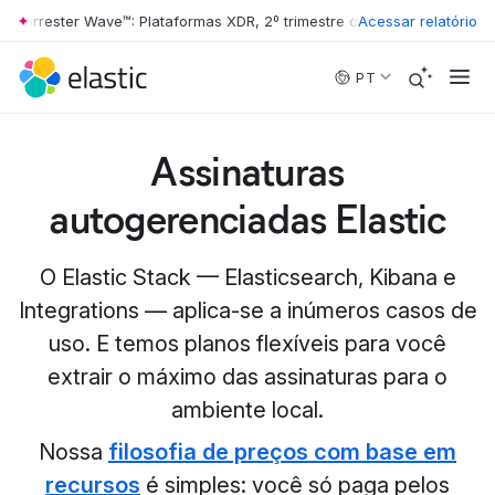
rester Wave™: Plataformas XDR, 2º trimestre de 2026
Acessar relatório
•
The Forrester 
Skip to main content
PT
Assinaturas
autogerenciadas Elastic
O Elastic Stack — Elasticsearch, Kibana e
Integrations — aplica-se a inúmeros casos de
uso. E temos planos flexíveis para você
extrair o máximo das assinaturas para o
ambiente local.
Nossa
filosofia de preços com base em
recursos
é simples: você só paga pelos