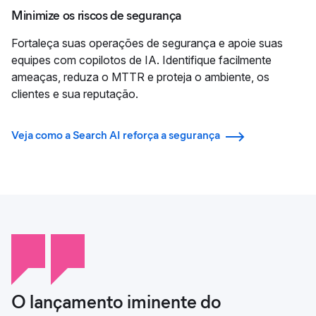
Minimize os riscos de segurança
Fortaleça suas operações de segurança e apoie suas
equipes com copilotos de IA. Identifique facilmente
ameaças, reduza o MTTR e proteja o ambiente, os
clientes e sua reputação.
Veja como a Search AI reforça a segurança
O lançamento iminente do
"Aproveitar efetivamente a busca
"Os clínicos realmente gostam de
"Com a Elastic, promovemos