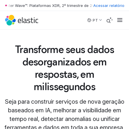
ester Wave™: Plataformas XDR, 2º trimestre de 2026
Acessar relatório
•
The Forrester Wa
Skip to main content
PT
Transforme seus dados
desorganizados em
respostas, em
milissegundos
Seja para construir serviços de nova geração
baseados em IA, melhorar a visibilidade em
tempo real, detectar anomalias ou unificar
ferramentas e dados em toda a sua empresa,