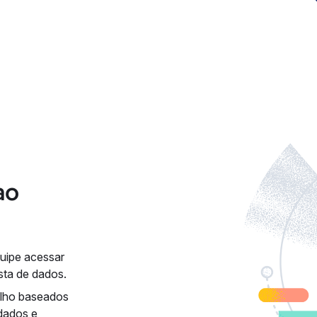
ao
quipe acessar
sta de dados.
balho baseados
 dados e