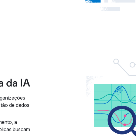
a da IA
organizações
estão de dados
mento, a
úblicas buscam