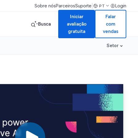
|
Sobre nós
Parceiros
Suporte
Login
PT
Iniciar
Falar
Busca
avaliação
com
gratuita
vendas
Setor