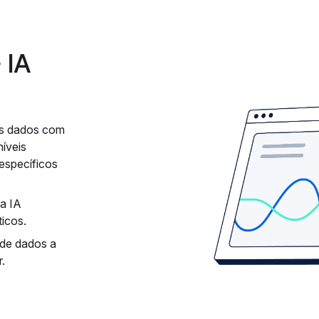
 IA
os dados com
íveis
específicos
a IA
ticos.
de dados a
.