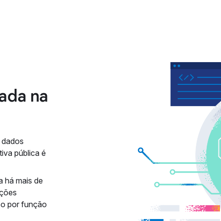
ada na
m dados
tiva pública é
a há mais de
ações
so por função