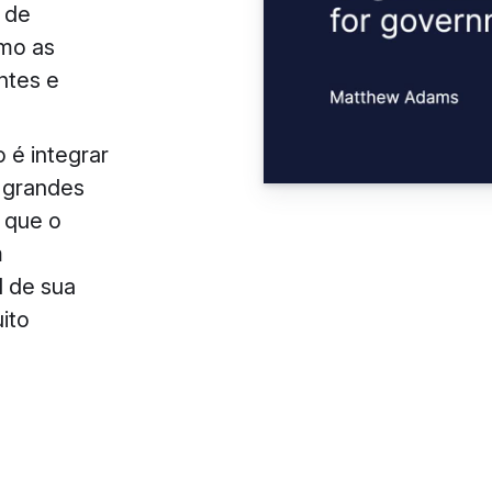
 de
omo as
ntes e
 é integrar
grandes
 que o
m
 de sua
ito