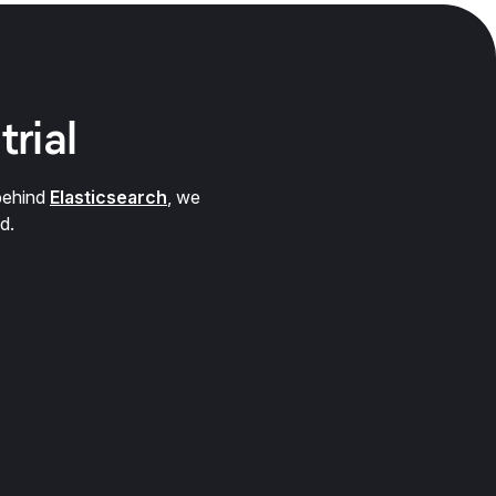
trial
behind
Elasticsearch
, we
d.