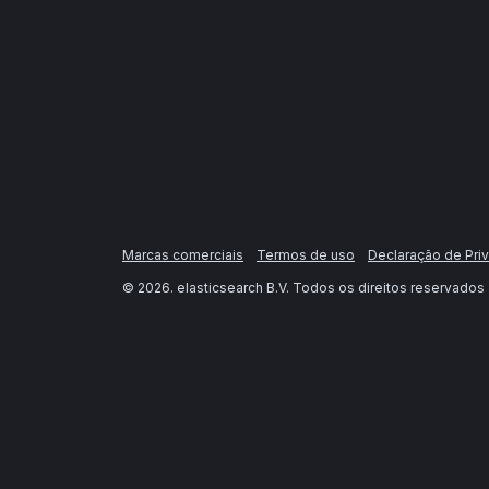
Marcas comerciais
Termos de uso
Declaração de Pri
©
2026
. elasticsearch B.V. Todos os direitos reservados