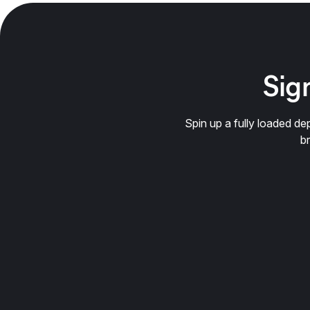
Sign
Spin up a fully loaded 
b