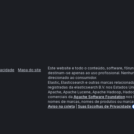
Este website e todo o conteúdo, software, fóru
vacidade
Mapa do site
destinam-se apenas ao uso profissional. Nenhum
direcionado ao consumidor.
Elastic, Elasticsearch e outras marcas relaciona
registradas da elasticsearch B.V. nos Estados Un
Apache, Apache Lucene, Apache Hadoop, Hadoop
comerciais da
Apache Software Foundation
nos 
nomes de marcas, nomes de produtos ou marcas 
Aviso na coleta
|
Suas Escolhas de Privacidade