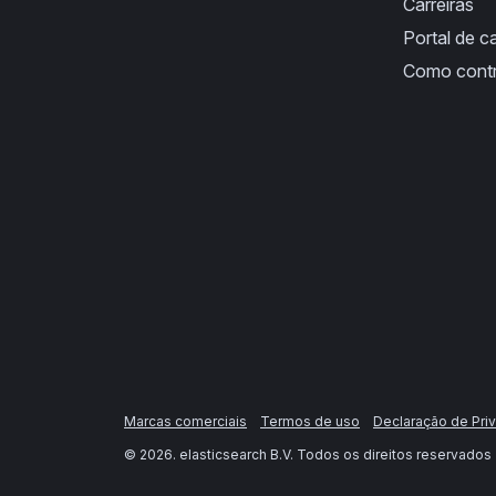
Carreiras
Portal de ca
Como cont
Marcas comerciais
Termos de uso
Declaração de Pri
©
2026
. elasticsearch B.V. Todos os direitos reservados