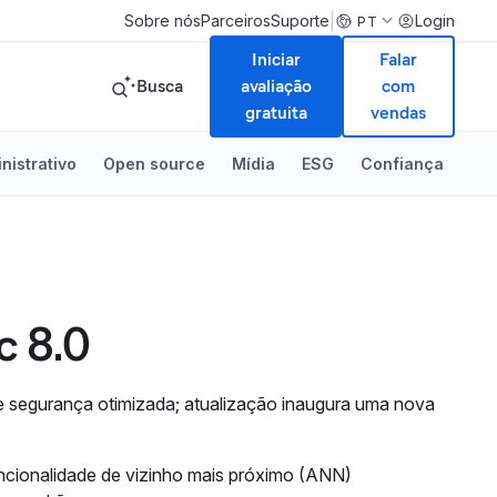
|
Sobre nós
Parceiros
Suporte
Login
PT
Iniciar
Falar
Busca
avaliação
com
gratuita
vendas
nistrativo
Open source
Mídia
ESG
Confiança
c 8.0
 e segurança otimizada; atualização inaugura uma nova
ncionalidade de vizinho mais próximo (ANN)