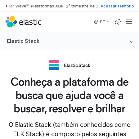
ester Wave™: Plataformas XDR, 2º trimestre de 2026
Acessar relatório
•
The Forrester Wa
Skip to main content
PT
Elastic Stack
Elastic Stack
Conheça a plataforma de
busca que ajuda você a
buscar, resolver e brilhar
O Elastic Stack (também conhecidos como
ELK Stack) é composto pelos seguintes