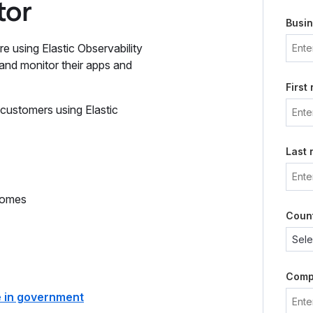
tor
Busin
e using Elastic Observability
 and monitor their apps and
First
 customers using Elastic
Last
tcomes
Coun
Comp
e in government