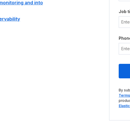
monitoring and into
Job ti
rvability
Phon
By sub
Terms 
produc
Elasti