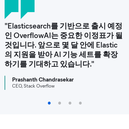
"Elasticsearch를 기반으로 출시 예정
"외부 LLM에 대한 관련 컨텍스트를
"임상의들은 Elastic 기반 CogStack
"Elastic을 사용하면 책임감 있는 AI와
인 OverflowAI는 중요한 이정표가 될
식별하기 위해 시맨틱 검색을 효과적
을 사용하는 것을 정말 좋아합니다.
혁신을 동시에 촉진할 수 있습니다.
것입니다. 앞으로 몇 달 안에 Elastic
으로 활용하는 것이 RAG 솔루션의 핵
코딩이나 전문 데이터 기술을 사용하
이는 고객이 규정을 준수하고, 더 빠
의 지원을 받아 AI 기능 세트를 확장
심입니다. 자체 벡터 기반 검색 엔진
지 않고도 글을 쓰고 말하는 방식으로
르게 대응하며, 내부 위험을 완화할
하기를 기대하고 있습니다."
을 구축하지 않고 Elastic을 사용함으
검색할 수 있습니다."
수 있음을 의미합니다."
로써 상당한 시간과 자원을 절약할 수
Prashanth Chandrasekar
Professor James Teo
Vishaal Venkatesh
있었습니다."
CEO, Stack Overflow
AI 및 데이터 임상 책임자, 킹스 칼리지 병원 신경과 교수
생성형 AI 매니저, Ernst & Young
Steve Hafif
CEO, Cypris
1
2
3
4