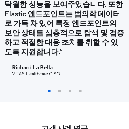
탁월한 성능을 보여주었습니다. 또한
를 컨텍스트화하는 작업을 효과적으
즉, 근본 원인 파악 및 조치가 최대한
습니다.”
Elastic 엔드포인트는 법의학 데이터
로 수행하기 위해서는 Elasticsearch
빨리 이루어져야 합니다.”
Shehzad Sheikh
로 가득 차 있어 특정 엔드포인트의
와 같은 기술이 필요하다는 것을 깨닫
UCLA Health 분석 솔루션 부문 관리자
Chris Asby
보안 상태를 심층적으로 탐색 및 검증
게 되었습니다."
Cerner 인프라 및 운영 담당 부사장
하고 적절한 대응 조치를 취할 수 있
Jim Silva
도록 지원합니다.”
Pfizer Digital 이사
Richard La Bella
VITAS Healthcare CISO
1
2
3
4
고객 사례 연구