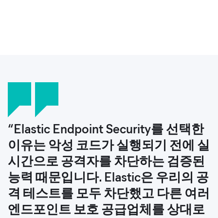
“Elastic Endpoint Security를 선택한
“우리의 목표는 데이터를 Scientific
“의료 서비스 회사에서는 사소한 운
“병리학은 귀중한 비정형 데이터가
이유는 악성 코드가 실행되기 전에 실
Data Cloud라는 단일 장소로 가져오
영 중단도 매우 큰 영향을 미칩니다.
상당히 많은 분야이지만, 더는 EMR
시간으로 공격자를 차단하는 검증된
되 컨텍스트와 함께 가져와서 어떤 용
매 순간이 중요합니다. 고객들은 조명
에서 병리학 데이터를 의미 있는 방식
능력 때문입니다. Elastic은 우리의 공
도로 사용하든 항상 데이터를 찾고 사
을 켜는 것처럼 애플리케이션이 언제
으로 검색할 수 없는 한계에 부딪혔습
격 테스트를 모두 차단했고 다른 여러
용할 수 있도록 하는 것이었습니다.
든지 사용 가능하여 기술이 아니라 환
니다. 옵션을 검토한 후 검색 기술로
엔드포인트 보호 공급업체를 상대로
우리가 얻기 시작한 방대한 양의 정보
자에게 집중할 수 있기를 기대합니다.
Elasticsearch를 사용하기로 결정했