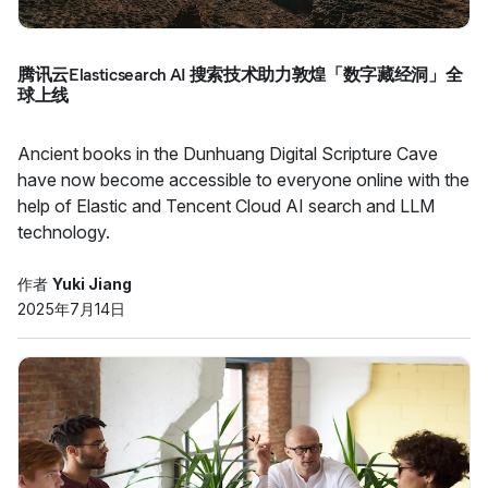
腾讯云Elasticsearch AI 搜索技术助力敦煌「数字藏经洞」全
球上线
Ancient books in the Dunhuang Digital Scripture Cave
have now become accessible to everyone online with the
help of Elastic and Tencent Cloud AI search and LLM
technology.
作者
Yuki Jiang
2025年7月14日