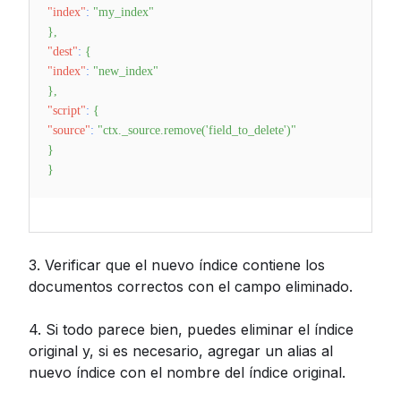
"index"
:
"my_index"
}
,
"dest"
:
{
"index"
:
"new_index"
}
,
"script"
:
{
"source"
:
"ctx._source.remove('field_to_delete')"
}
}
3. Verificar que el nuevo índice contiene los
documentos correctos con el campo eliminado.
4. Si todo parece bien, puedes eliminar el índice
original y, si es necesario, agregar un alias al
nuevo índice con el nombre del índice original.