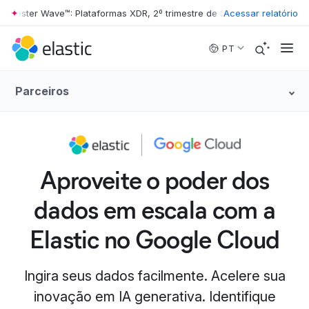
ester Wave™: Plataformas XDR, 2º trimestre de 2026
Acessar relatório
•
The Forrester Wa
Skip to main content
PT
Parceiros
Aproveite o poder dos
dados em escala com a
Elastic no Google Cloud
Ingira seus dados facilmente. Acelere sua
inovação em IA generativa. Identifique