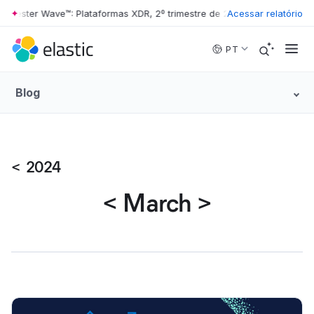
rrester Wave™: Plataformas XDR, 2º trimestre de 2026
Acessar relatório
•
The Forrester 
Skip to main content
PT
Blog
<
2024
<
March
>