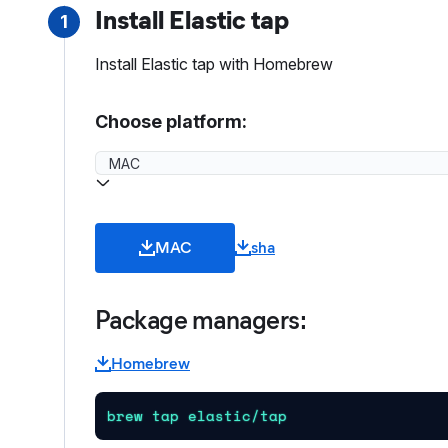
Install Elastic tap
1
Install Elastic tap with Homebrew
Choose platform:
MAC
sha
Package managers:
Homebrew
brew tap elastic/tap