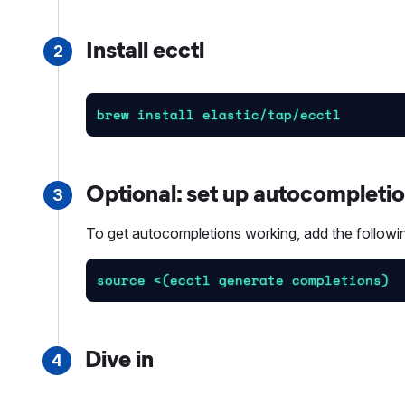
Install ecctl
2
brew install elastic/tap/ecctl
Optional: set up autocompleti
3
To get autocompletions working, add the following
source <(ecctl generate completions)
Dive in
4