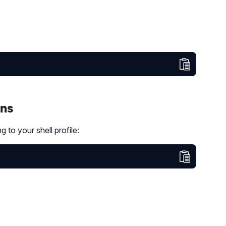
Copy to 
ons
 to your shell profile:
Copy to 