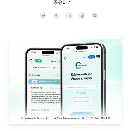
공유하기
Share on Twitter
Share on Facebook
Share on LinkedInr
Share on Reddit
Share by Email