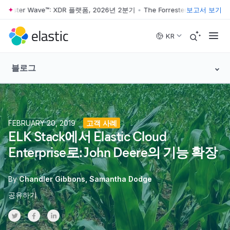
rrester Wave™: XDR 플랫폼, 2026년 2분기
•
The Forrester Wave™: XD
보고서 보기
Skip to main content
KR
블로그
FEBRUARY 20, 2019
고객 사례
ELK Stack에서 Elastic Cloud
Enterprise로: John Deere의 기능 확장
By
Chandler Gibbons
Samantha Dodge
공유하기
Share on Twitter
Share on Facebook
Share on LinkedInr