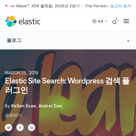
rrester Wave™: XDR 플랫폼, 2026년 2분기
•
The Forrester Wave™: XD
보고서 보기
Skip to main content
KR
블로그
MARCH 25, 2019
Elastic Site Search: Wordpress 검색 플
러그인
By
Kellen Evan
Andrei Dan
공유하기
Share on Twitter
Share on Facebook
Share on LinkedInr