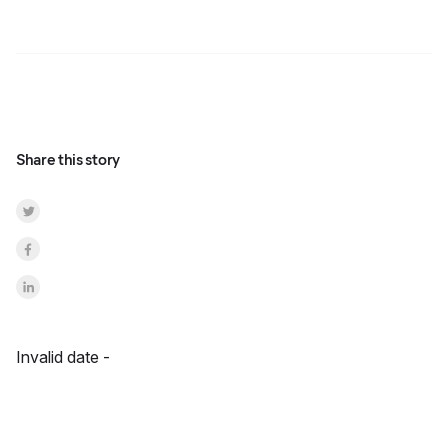
Share this story
Share on Twitter
Share on Facebook
Share on LinkedInr
Invalid date -