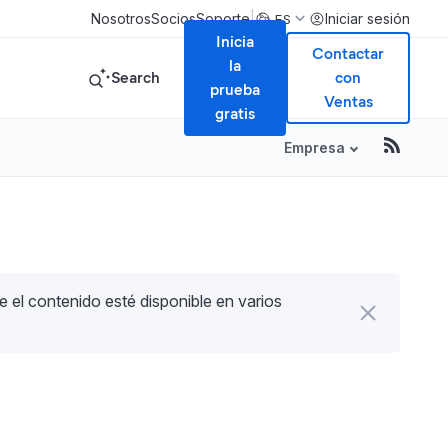
|
Nosotros
Socios
Soporte
Iniciar sesión
ES
Inicia
Contactar
la
Search
con
prueba
Ventas
gratis
Empresa
e el contenido esté disponible en varios