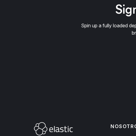
Sign
Spin up a fully loaded 
b
NOSOTR