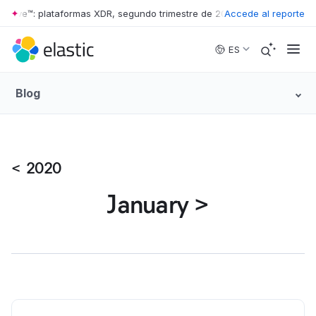
 Wave™: plataformas XDR, segundo trimestre de 2026
Accede al reporte
•
The Forrester W
Skip to main content
ES
Blog
<
2020
January
>