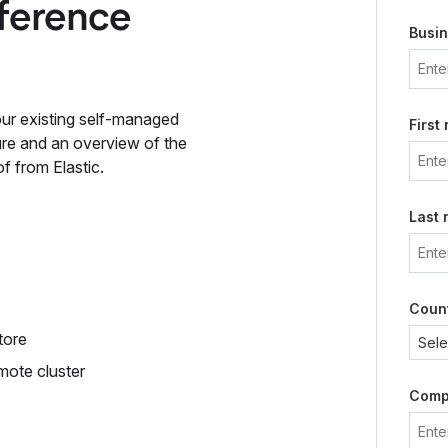
eference
Busin
our existing self-managed
First
ure and an overview of the
f from Elastic.
Last
Coun
tore
mote cluster
Comp