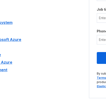
Job ti
osystem
Phon
rosoft Azure
e
t Azure
ment
By sub
Terms 
produc
Elasti