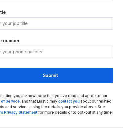
tle
e number
Submit
mitting you acknowledge that you've read and agree to our
of Service
, and that Elastic may
contact you
about our related
ts and services, using the details you provide above. See
c's Privacy Statement
for more details or to opt-out at any time.