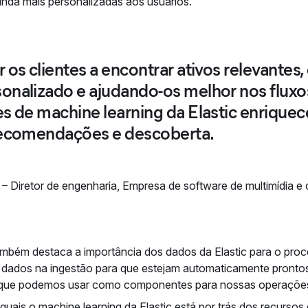
ainda mais personalizadas aos usuários.
 os clientes a encontrar ativos relevantes
onalizado e ajudando-os melhor nos fluxo
s de machine learning da Elastic enriquec
recomendações e descoberta.
–
Diretor de engenharia
,
Empresa de software de multimídia e c
também destaca a importância dos dados da Elastic para o pro
s dados na ingestão para que estejam automaticamente pronto
 que podemos usar como componentes para nossas operações d
quais o machine learning da Elastic está por trás dos recurs