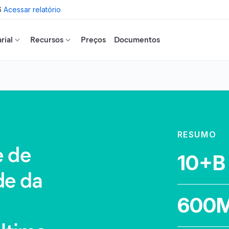
6
Acessar relatório
rial
Recursos
Preços
Documentos
RESUMO
e de
10+B
de da
600