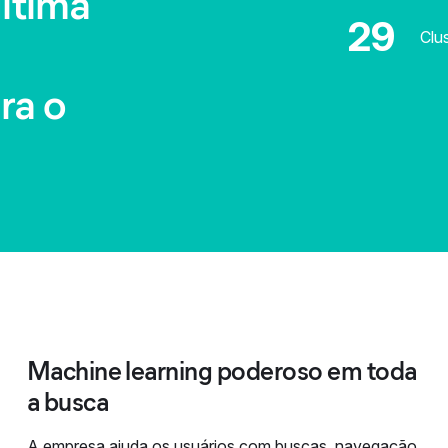
ltima
29
Clus
ra o
Machine learning poderoso em toda
a busca
A empresa ajuda os usuários com buscas, navegação,