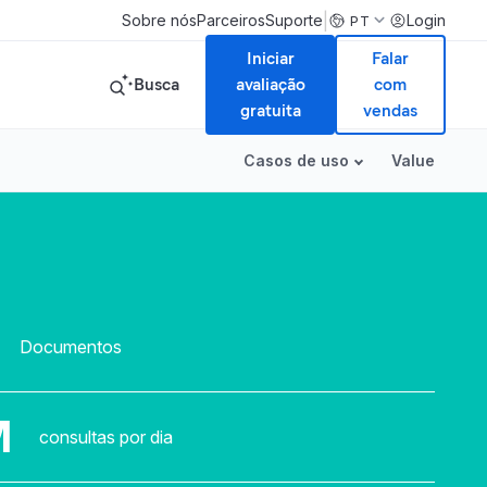
|
Sobre nós
Parceiros
Suporte
Login
PT
Iniciar
Falar
Busca
avaliação
com
gratuita
vendas
Casos de uso
Value
Documentos
M
consultas por dia