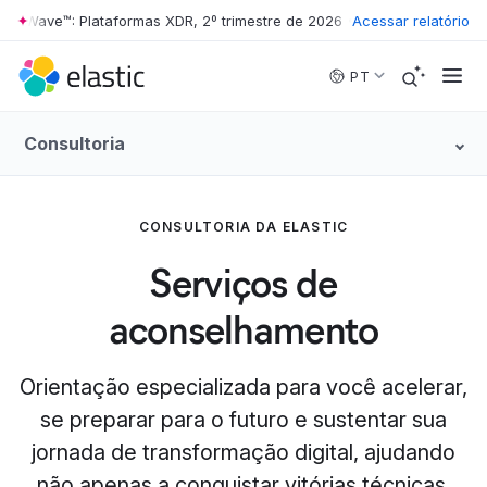
er Wave™: Plataformas XDR, 2º trimestre de 2026
•
Acessar relatório
The Forrester Wave
Skip to main content
PT
Consultoria
CONSULTORIA DA ELASTIC
Serviços de
aconselhamento
Orientação especializada para você acelerar,
se preparar para o futuro e sustentar sua
jornada de transformação digital, ajudando
não apenas a conquistar vitórias técnicas,