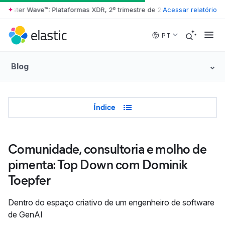
ter Wave™: Plataformas XDR, 2º trimestre de 2026
•
Acessar relatório
The Forrester Wave
Skip to main content
PT
Blog
Table of Contents
Índice
Comunidade, consultoria e molho de
pimenta: Top Down com Dominik
Toepfer
Dentro do espaço criativo de um engenheiro de software
de GenAI