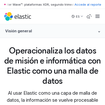
rester Wave™: plataformas XDR, segundo trimestre de 2026
Accede al reporte
•
The Forre
Skip to main content
ES
Visión general
Operacionaliza los datos
de misión e informática con
Elastic como una malla de
datos
Al usar Elastic como una capa de malla de
datos, la información se vuelve procesable