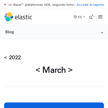
rrester Wave™: plataformas XDR, segundo trimestre de 2026
Accede al reporte
•
The Forr
Skip to main content
ES
Blog
<
2022
<
March
>