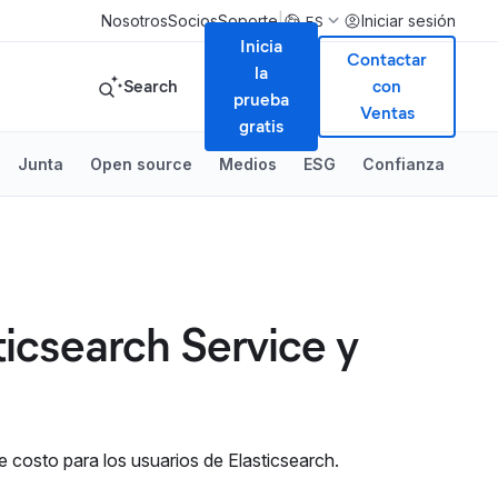
|
Nosotros
Socios
Soporte
Iniciar sesión
ES
Inicia
Contactar
la
Search
con
prueba
Ventas
gratis
Junta
Open source
Medios
ESG
Confianza
ticsearch Service y
e costo para los usuarios de Elasticsearch.