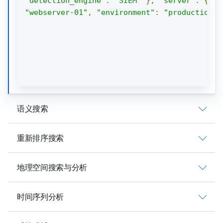
"detection_engine"
:
"SIEM"
},
"server"
:
{
"h
"webserver-01"
,
"environment"
:
"production"
语义搜索
重新排序搜索
地理空间搜索与分析
时间序列分析