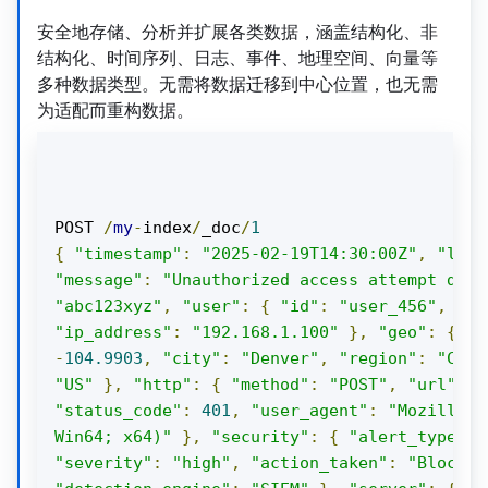
安全地存储、分析并扩展各类数据，涵盖结构化、非
结构化、时间序列、日志、事件、地理空间、向量等
多种数据类型。无需将数据迁移到中心位置，也无需
为适配而重构数据。
POST 
/
my
-
index
/
_doc
/
1
{
"timestamp"
:
"2025-02-19T14:30:00Z"
,
"log_
"message"
:
"Unauthorized access attempt dete
"abc123xyz"
,
"user"
:
{
"id"
:
"user_456"
,
"us
"ip_address"
:
"192.168.1.100"
},
"geo"
:
{
"l
-
104.9903
,
"city"
:
"Denver"
,
"region"
:
"Colo
"US"
},
"http"
:
{
"method"
:
"POST"
,
"url"
:
"
"status_code"
:
401
,
"user_agent"
:
"Mozilla/5
Win64; x64)"
},
"security"
:
{
"alert_type"
:
"severity"
:
"high"
,
"action_taken"
:
"Blocked