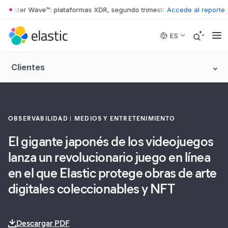
rester Wave™: plataformas XDR, segundo trimestre de 2026
Accede al reporte
•
The Forre
Skip to main content
ES
Clientes
OBSERVABILIDAD
MEDIOS Y ENTRETENIMIENTO
El gigante japonés de los videojuegos
lanza un revolucionario juego en línea
en el que Elastic protege obras de arte
digitales coleccionables y NFT
Descargar PDF