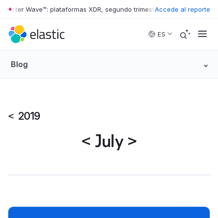
rester Wave™: plataformas XDR, segundo trimestre de 2026
Accede al reporte
•
The Forre
Skip to main content
ES
Blog
<
2019
<
July
>