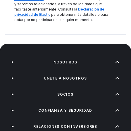
y servicios relacionados, a través de los datos que
facilitaste anteriormente. Consulta la
Declaración de
privacidad de Elastic
para obtener más detalles o para
optar por no participar en cualquier momento.
NOSOTROS
ÚNETE A NOSOTROS
SOCIOS
CONFIANZA Y SEGURIDAD
RELACIONES CON INVERSORES