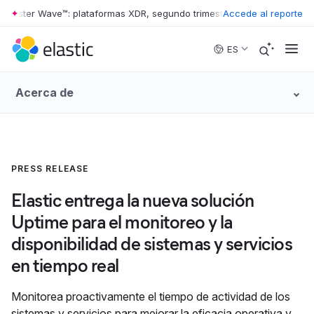
rrester Wave™: plataformas XDR, segundo trimestre de 2026
Accede al reporte
•
The Forr
Skip to main content
ES
Acerca de
PRESS RELEASE
Elastic entrega la nueva solución
Uptime para el monitoreo y la
disponibilidad de sistemas y servicios
en tiempo real
Monitorea proactivamente el tiempo de actividad de los
sistemas y servicios para mejorar la eficacia operativa y